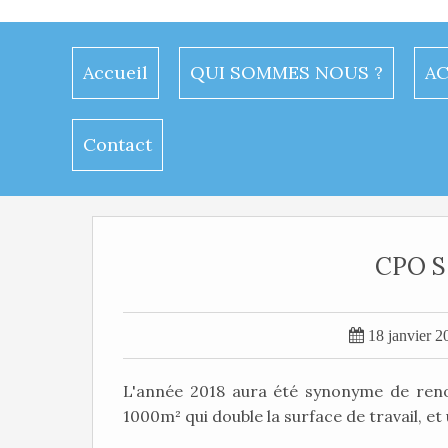
Accueil
QUI SOMMES NOUS ?
AC
Contact
CPO S

18 janvier 2
L'année 2018 aura été synonyme de reno
1000m² qui double la surface de travail, 